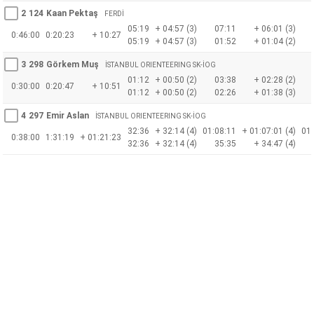
2
124
Kaan Pektaş
FERDİ
05:19
+ 04:57 (3)
07:11
+ 06:01 (3)
0:46:00
0:20:23
+ 10:27
05:19
+ 04:57 (3)
01:52
+ 01:04 (2)
3
298
Görkem Muş
İSTANBUL ORIENTEERING SK-İOG
01:12
+ 00:50 (2)
03:38
+ 02:28 (2)
0:30:00
0:20:47
+ 10:51
01:12
+ 00:50 (2)
02:26
+ 01:38 (3)
4
297
Emir Aslan
İSTANBUL ORIENTEERING SK-İOG
32:36
+ 32:14 (4)
01:08:11
+ 01:07:01 (4)
01:
0:38:00
1:31:19
+ 01:21:23
32:36
+ 32:14 (4)
35:35
+ 34:47 (4)