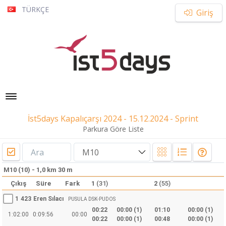
TÜRKÇE
Giriş
Toggle navigation
İst5days Kapalıçarşı 2024 - 15.12.2024 - Sprint
Parkura Göre Liste
M10
M10 (10) - 1,0 km 30 m
Çıkış
Süre
Fark
1
(31)
2
(55)
1
423
Eren Sılacı
PUSULA DSK-PUDOS
00:22
00:00 (1)
01:10
00:00 (1)
1:02:00
0:09:56
00:00
00:22
00:00 (1)
00:48
00:00 (1)